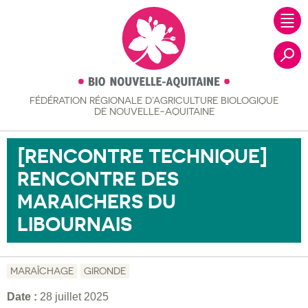
FÉDÉRATION RÉGIONALE
D’AGRICULTURE BIOLOGIQUE
Recher
DE NOUVELLE-AQUITAINE
[RENCONTRE TECHNIQUE]
RENCONTRE DES
MARAICHERS DU
LIBOURNAIS
MARAÎCHAGE
GIRONDE
Date :
28 juillet 2025