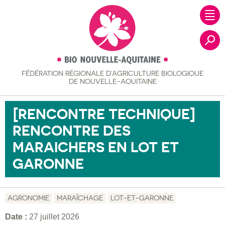
FÉDÉRATION RÉGIONALE
D’AGRICULTURE BIOLOGIQUE
Recher
DE NOUVELLE-AQUITAINE
[RENCONTRE TECHNIQUE]
RENCONTRE DES
MARAICHERS EN LOT ET
GARONNE
AGRONOMIE
MARAÎCHAGE
LOT-ET-GARONNE
Date :
27 juillet 2026