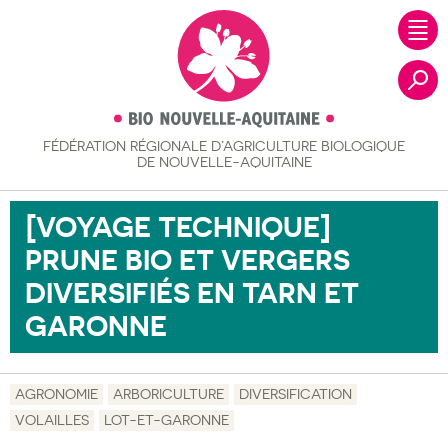
FÉDÉRATION RÉGIONALE
D’AGRICULTURE BIOLOGIQUE
Recher
DE NOUVELLE-AQUITAINE
[VOYAGE TECHNIQUE]
PRUNE BIO ET VERGERS
DIVERSIFIÉS EN TARN ET
GARONNE
AGRONOMIE
ARBORICULTURE
DIVERSIFICATION
VOLAILLES
LOT-ET-GARONNE