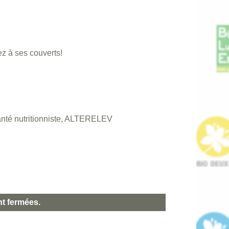
 à ses couverts!
té nutritionniste, ALTERELEV
nt fermées.