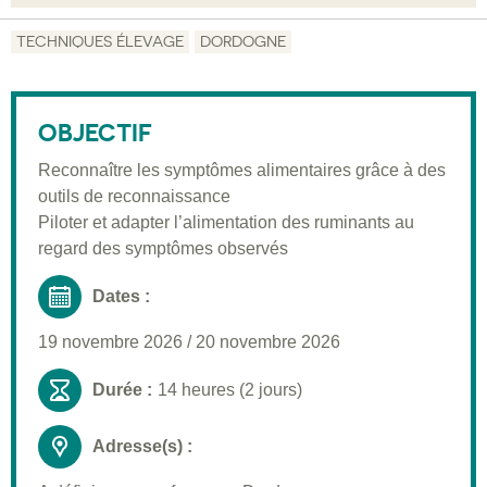
Objectif
TECHNIQUES ÉLEVAGE
DORDOGNE
Description
Public visé
OBJECTIF
Moyens pédagogiques
Reconnaître les symptômes alimentaires grâce à des
outils de reconnaissance
Informations pratiques
Piloter et adapter l’alimentation des ruminants au
Inscription
regard des symptômes observés
Dates :
19 novembre 2026
/
20 novembre 2026
Durée :
14 heures (2 jours)
Adresse(s) :