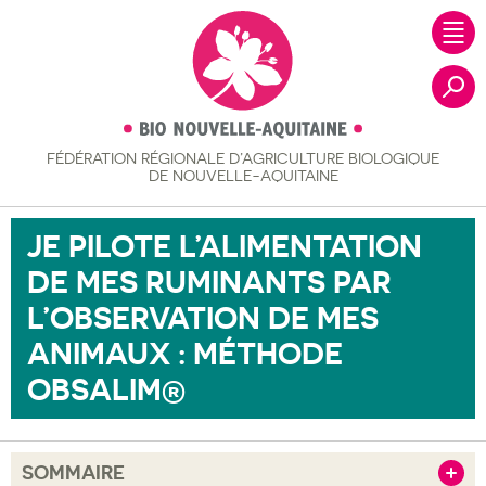
FÉDÉRATION RÉGIONALE
D’AGRICULTURE BIOLOGIQUE
Recher
DE NOUVELLE-AQUITAINE
JE PILOTE L’ALIMENTATION
DE MES RUMINANTS PAR
L’OBSERVATION DE MES
ANIMAUX : MÉTHODE
OBSALIM®
SOMMAIRE
Afficher