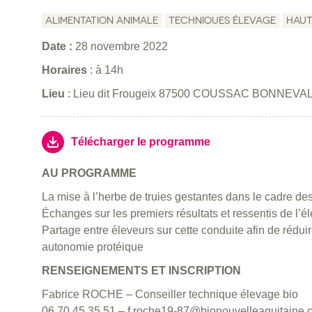
ALIMENTATION ANIMALE
TECHNIQUES ÉLEVAGE
HAUT
Date :
28 novembre 2022
Horaires
: à 14h
Lieu
: Lieu dit Frougeix 87500 COUSSAC BONNEVA
Télécharger le programme
AU PROGRAMME
La mise à l’herbe de truies gestantes dans le cadre de
Échanges sur les premiers résultats et ressentis de l’é
Partage entre éleveurs sur cette conduite afin de rédui
autonomie protéique
RENSEIGNEMENTS ET INSCRIPTION
Fabrice ROCHE – Conseiller technique élevage bio
06 70 45 35 51 – f.roche19-87@bionouvelleaquitaine