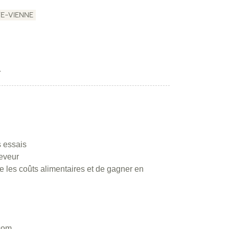
E-VIENNE
L
s essais
leveur
re les coûts alimentaires et de gagner en
.com