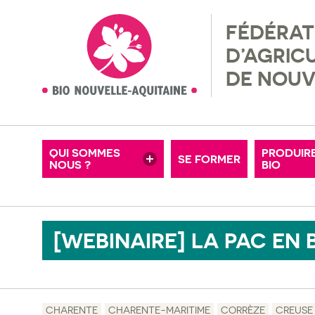
FÉDÉRAT
NOS ADHÉRENTS
RÉGLEM
D’AGRIC
MISSIONS & VALEURS
RECHER
DE NOUV
MOTS-CLÉS
OFFRES D’EMPLOI
FERMES
CONSEIL D’ADMINISTRATION
ADHÉRE
QUI SOMMES
PRODUIR
SE FORMER
NOUS ?
NOS PARTENAIRES
BIO
PETITE
[WEBINAIRE] LA PAC EN B
CHARENTE
CHARENTE-MARITIME
CORRÈZE
CREUSE