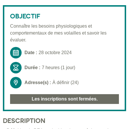
Description
Public visé
OBJECTIF
Moyens pédagogiques
Connaître les besoins physiologiques et
comportementaux de mes volailles et savoir les
Informations pratiques
évaluer.
Inscription
Date :
28 octobre 2024
Durée :
7 heures (1 jour)
Adresse(s) :
À définir (24)
Les inscriptions sont fermées.
DESCRIPTION