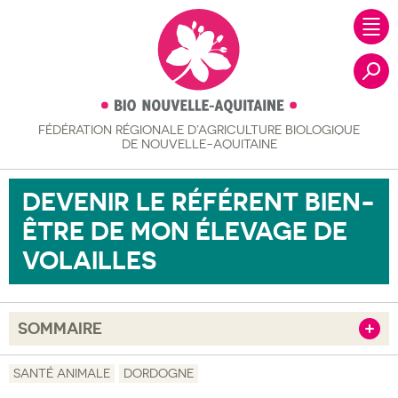
FÉDÉRATION RÉGIONALE
D’AGRICULTURE BIOLOGIQUE
Recher
DE NOUVELLE-AQUITAINE
DEVENIR LE RÉFÉRENT BIEN-
ÊTRE DE MON ÉLEVAGE DE
VOLAILLES
SOMMAIRE
Afficher
Objectif
SANTÉ ANIMALE
DORDOGNE