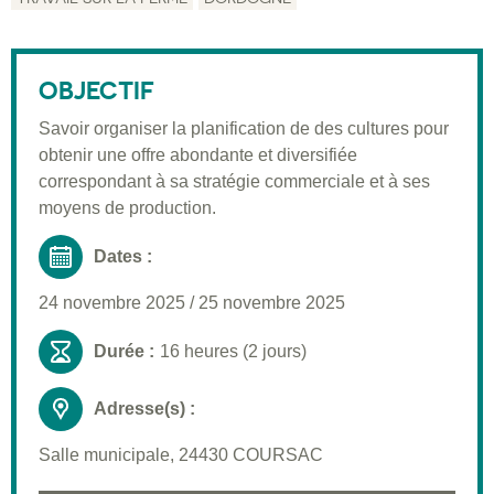
Description
Public visé
OBJECTIF
Moyens pédagogiques
Savoir organiser la planification de des cultures pour
Informations pratiques
obtenir une offre abondante et diversifiée
Inscription
correspondant à sa stratégie commerciale et à ses
moyens de production.
Dates :
24 novembre 2025
/
25 novembre 2025
Durée :
16 heures (2 jours)
Adresse(s) :
Salle municipale, 24430 COURSAC