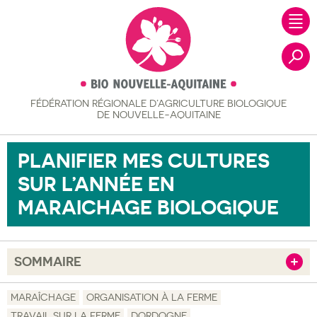
FÉDÉRATION RÉGIONALE
D’AGRICULTURE BIOLOGIQUE
Recher
DE NOUVELLE-AQUITAINE
PLANIFIER MES CULTURES
SUR L’ANNÉE EN
MARAICHAGE BIOLOGIQUE
SOMMAIRE
Afficher
Objectif
MARAÎCHAGE
ORGANISATION À LA FERME
TRAVAIL SUR LA FERME
DORDOGNE