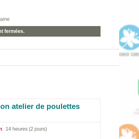
taine
nt fermées.
on atelier de poulettes
o
n
14 heures (2 jours)