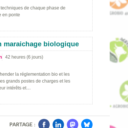
ts techniques de chaque phase de
ée en ponte
en maraichage biologique
n
42 heures (6 jours)
ender la réglementation bio et les
es grands postes de charges et les
eur intérêts et…
PARTAGE :
Facebook
LinkedIn
Mastondon
Bluesky