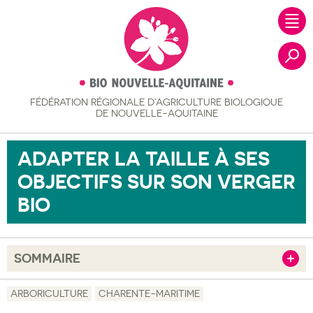
FÉDÉRATION RÉGIONALE
D’AGRICULTURE BIOLOGIQUE
Recher
DE NOUVELLE-AQUITAINE
ADAPTER LA TAILLE À SES
OBJECTIFS SUR SON VERGER
BIO
SOMMAIRE
Afficher
Objectif
ARBORICULTURE
CHARENTE-MARITIME