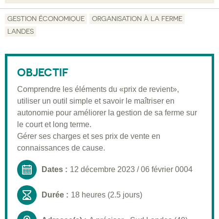
Objectif
GESTION ÉCONOMIQUE
ORGANISATION À LA FERME
LANDES
Description
Public visé
OBJECTIF
Pré-requis
Comprendre les éléments du «prix de revient»,
Validation
utiliser un outil simple et savoir le maîtriser en
Moyens pédagogiques
autonomie pour améliorer la gestion de sa ferme sur
le court et long terme.
Informations pratiques
Gérer ses charges et ses prix de vente en
connaissances de cause.
Dates :
12 décembre 2023
/
06 février 0004
Durée :
18 heures (2.5 jours)