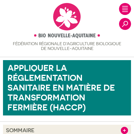
FÉDÉRATION RÉGIONALE
D’AGRICULTURE BIOLOGIQUE
Recher
DE NOUVELLE-AQUITAINE
APPLIQUER LA
RÉGLEMENTATION
SANITAIRE EN MATIÈRE DE
TRANSFORMATION
FERMIÈRE (HACCP)
SOMMAIRE
Afficher