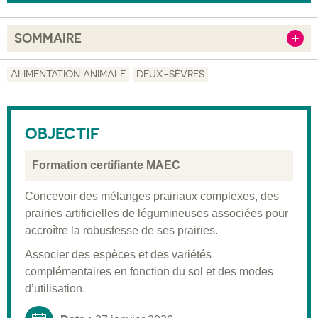
SOMMAIRE
Afficher
Objectif
ALIMENTATION ANIMALE
DEUX-SÈVRES
Description
Public visé
OBJECTIF
Pré-requis
Formation certifiante MAEC
Validation
Concevoir des mélanges prairiaux complexes, des
Moyens pédagogiques
prairies artificielles de légumineuses associées pour
accroître la robustesse de ses prairies.
Informations pratiques
Associer des espèces et des variétés
complémentaires en fonction du sol et des modes
d’utilisation.