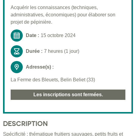
Pré-requis
Acquérir les connaissances (techniques,
administratives, économiques) pour élaborer son
Validation
projet de pépinière.
Moyens pédagogiques
Date :
15 octobre 2024
Informations pratiques
Durée :
7 heures (1 jour)
Adresse(s) :
La Ferme des Bleuets, Belin Beliet (33)
Les inscriptions sont fermées.
DESCRIPTION
Spécificité : thématique fruitiers sauvages, petits fruits et