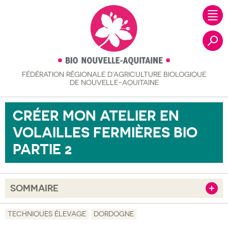
FÉDÉRATION RÉGIONALE
D’AGRICULTURE BIOLOGIQUE
Recher
DE NOUVELLE-AQUITAINE
CRÉER MON ATELIER EN
VOLAILLES FERMIÈRES BIO
PARTIE 2
SOMMAIRE
Afficher
Objectif
TECHNIQUES ÉLEVAGE
DORDOGNE