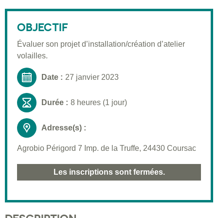
Description
Public visé
OBJECTIF
Pré-requis
Évaluer son projet d’installation/création d’atelier
volailles.
Validation
Moyens pédagogiques
Date :
27 janvier 2023
Informations pratiques
Durée :
8 heures (1 jour)
Adresse(s) :
Agrobio Périgord 7 Imp. de la Truffe, 24430 Coursac
Les inscriptions sont fermées.