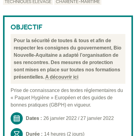
TECHNIQUES ÉLEVAGE
CHARENTE-MARITIME
Description
Public visé
OBJECTIF
Pré-requis
Pour la sécurité de toutes & tous et afin de
Validation
respecter les consignes du gouvernement, Bio
Nouvelle-Aquitaine a adapté l’organisation de
Moyens pédagogiques
ses rencontres. Des mesures de protection
Informations pratiques
sont mises en place sur toutes nos formations
présentielles.
A découvrir ici
Prise de connaissance des textes réglementaires du
« Paquet Hygiène » Européen et des guides de
bonnes pratiques (GBPH) en vigueur.
Dates :
26 janvier 2022
/
27 janvier 2022
Durée :
14 heures (2 jours)