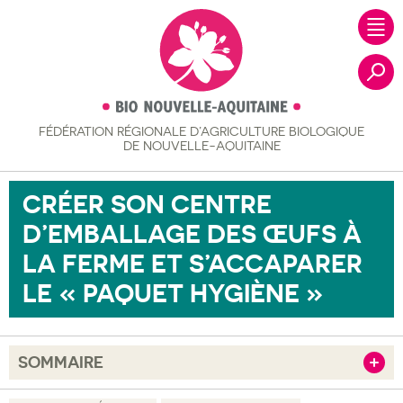
FÉDÉRATION RÉGIONALE
D’AGRICULTURE BIOLOGIQUE
Recher
DE NOUVELLE-AQUITAINE
CRÉER SON CENTRE
D’EMBALLAGE DES ŒUFS À
LA FERME ET S’ACCAPARER
LE « PAQUET HYGIÈNE »
SOMMAIRE
Afficher
Objectif