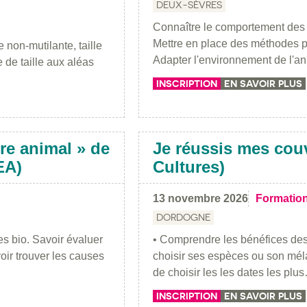
DEUX-SÈVRES
Connaître le comportement des 
Mettre en place des méthodes pou
e non-mutilante, taille
Adapter l'environnement de l'a
de taille aux aléas
INSCRIPTION
EN SAVOIR PLUS
tre animal » de
Je réussis mes cou
EA)
Cultures)
13 novembre 2026
Formatio
DORDOGNE
es bio. Savoir évaluer
• Comprendre les bénéfices des
voir trouver les causes
choisir ses espèces ou son méla
de choisir les les dates les plu
INSCRIPTION
EN SAVOIR PLUS