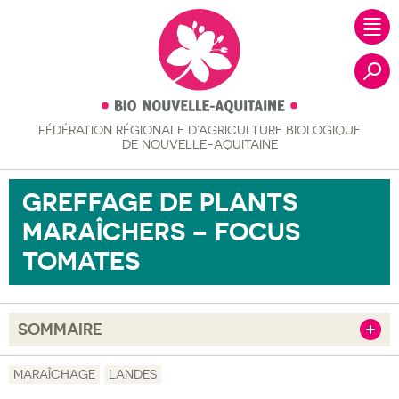
FÉDÉRATION RÉGIONALE
D’AGRICULTURE BIOLOGIQUE
Recher
DE NOUVELLE-AQUITAINE
GREFFAGE DE PLANTS
MARAÎCHERS – FOCUS
TOMATES
SOMMAIRE
Afficher
Objectif
MARAÎCHAGE
LANDES