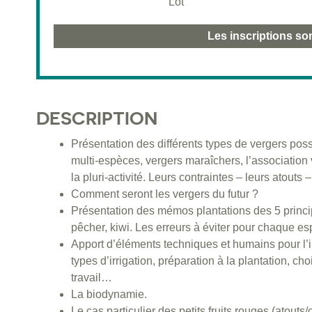
Lot
Les inscriptions so
DESCRIPTION
Présentation des différents types de vergers possi
multi-espèces, vergers maraîchers, l’association
la pluri-activité. Leurs contraintes – leurs atout
Comment seront les vergers du futur ?
Présentation des mémos plantations des 5 princip
pêcher, kiwi. Les erreurs à éviter pour chaque esp
Apport d’éléments techniques et humains pour l’im
types d’irrigation, préparation à la plantation, c
travail…
La biodynamie.
Le cas particulier des petits fruits rouges (atouts