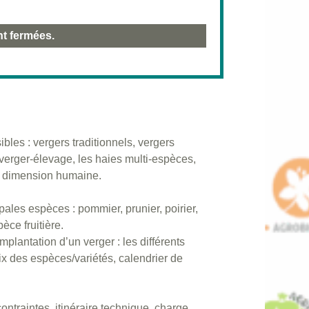
nt fermées.
bles : vergers traditionnels, vergers
 verger-élevage, les haies multi-espèces,
s – dimension humaine.
ales espèces : pommier, prunier, poirier,
èce fruitière.
plantation d’un verger : les différents
hoix des espèces/variétés, calendrier de
/contraintes, itinéraire technique, charge