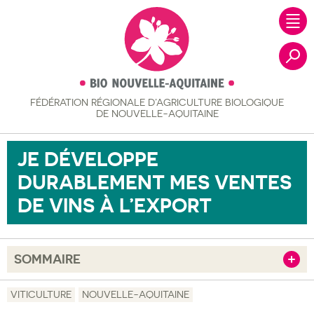
FÉDÉRATION RÉGIONALE
D’AGRICULTURE BIOLOGIQUE
Recher
DE NOUVELLE-AQUITAINE
JE DÉVELOPPE
DURABLEMENT MES VENTES
DE VINS À L’EXPORT
SOMMAIRE
Afficher
Objectif
VITICULTURE
NOUVELLE-AQUITAINE