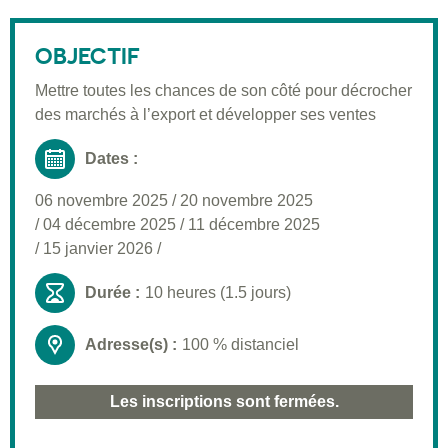
Description
Public visé
OBJECTIF
Pré-requis
Mettre toutes les chances de son côté pour décrocher
des marchés à l’export et développer ses ventes
Validation
Moyens pédagogiques
Dates :
Informations pratiques
06 novembre 2025
/
20 novembre 2025
/
04 décembre 2025
/
11 décembre 2025
/
15 janvier 2026
/
Durée :
10 heures (1.5 jours)
Adresse(s) :
100 % distanciel
Les inscriptions sont fermées.