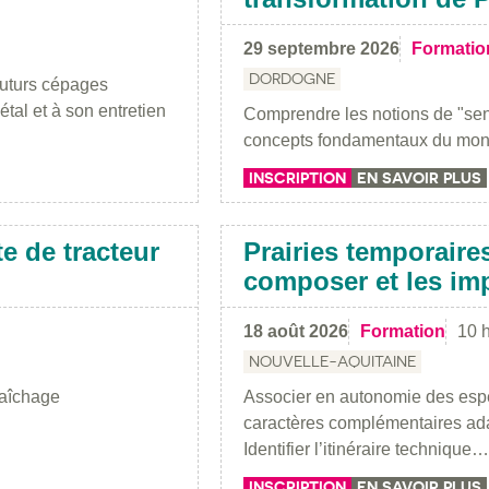
29 septembre 2026
Formatio
DORDOGNE
 futurs cépages
tal et à son entretien
Comprendre les notions de "sens
concepts fondamentaux du mond
INSCRIPTION
EN SAVOIR PLUS
te de tracteur
Prairies temporaires 
composer et les im
18 août 2026
Formation
10 h
NOUVELLE-AQUITAINE
raîchage
Associer en autonomie des espèc
caractères complémentaires adap
Identifier l’itinéraire technique…
INSCRIPTION
EN SAVOIR PLUS