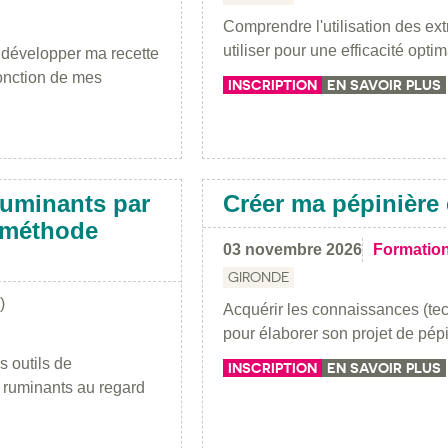
Comprendre l'utilisation des extr
utiliser pour une efficacité optim
r développer ma recette
onction de mes
INSCRIPTION
EN SAVOIR PLUS
 ruminants par
Créer ma pépinière 
: méthode
03 novembre 2026
Formatio
GIRONDE
)
Acquérir les connaissances (te
pour élaborer son projet de pépi
 outils de
INSCRIPTION
EN SAVOIR PLUS
s ruminants au regard