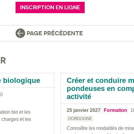
INSCRIPTION EN LIGNE
PAGE PRÉCÉDENTE
IR
e biologique
Créer et conduire m
pondeuses en comp
s)
activité
25 janvier 2027
Formation
1
tion bio et les
DORDOGNE
 charges et les
Connaître les modalités de mise