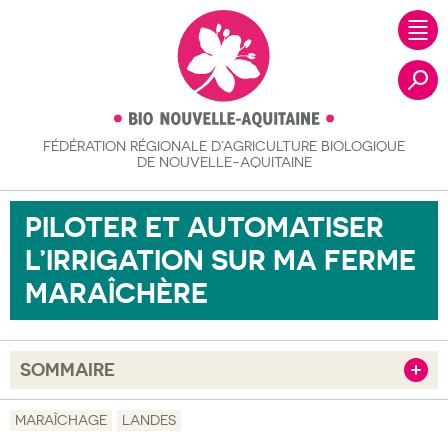
FÉDÉRATION RÉGIONALE
D’AGRICULTURE BIOLOGIQUE
Recher
DE NOUVELLE-AQUITAINE
PILOTER ET AUTOMATISER
L’IRRIGATION SUR MA FERME
MARAÎCHÈRE
SOMMAIRE
Afficher
Objectif
MARAÎCHAGE
LANDES