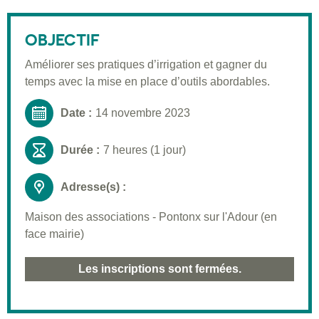
Description
Public visé
OBJECTIF
Pré-requis
Améliorer ses pratiques d’irrigation et gagner du
temps avec la mise en place d’outils abordables.
Validation
Moyens pédagogiques
Date :
14 novembre 2023
Informations pratiques
Durée :
7 heures (1 jour)
Adresse(s) :
Maison des associations - Pontonx sur l'Adour (en
face mairie)
Les inscriptions sont fermées.