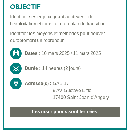
Public visé
OBJECTIF
Pré-requis
Identifier ses enjeux quant au devenir de
l’exploitation et construire un plan de transition.
Validation
Identifier les moyens et méthodes pour trouver
Moyens pédagogiques
durablement un repreneur.
Informations pratiques
Dates :
10 mars 2025
/
11 mars 2025
Durée :
14 heures (2 jours)
Adresse(s) :
GAB 17
9 Av. Gustave Eiffel
17400 Saint-Jean-d'Angély
Les inscriptions sont fermées.