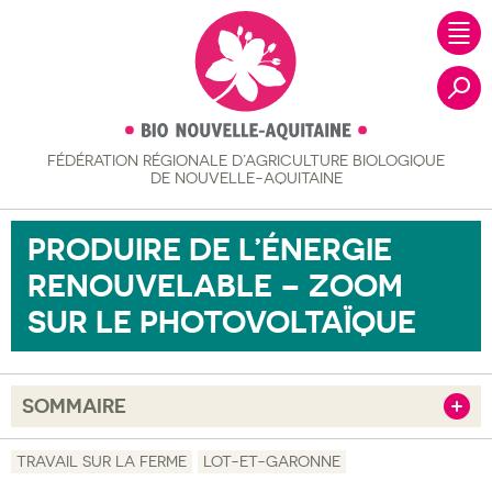
FÉDÉRATION RÉGIONALE
D’AGRICULTURE BIOLOGIQUE
Recher
DE NOUVELLE-AQUITAINE
PRODUIRE DE L’ÉNERGIE
RENOUVELABLE – ZOOM
SUR LE PHOTOVOLTAÏQUE
SOMMAIRE
Afficher
Objectif
TRAVAIL SUR LA FERME
LOT-ET-GARONNE