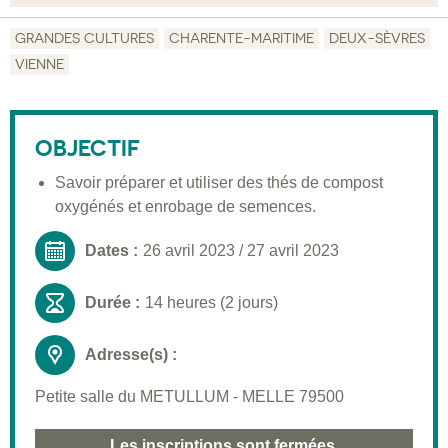
Objectif
GRANDES CULTURES
CHARENTE-MARITIME
DEUX-SÈVRES
VIENNE
Description
Public visé
OBJECTIF
Pré-requis
Savoir préparer et utiliser des thés de compost
Validation
oxygénés et enrobage de semences.
Moyens pédagogiques
Dates :
26 avril 2023
/
27 avril 2023
Informations pratiques
Durée :
14 heures (2 jours)
Adresse(s) :
Petite salle du METULLUM - MELLE 79500
Les inscriptions sont fermées.