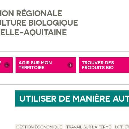
ION RÉGIONALE
ENTATION BIO
TERRITOIRES BIO
ULTURE BIOLOGIQUE
CHE ET DÉVELOPPEMENT
AUTODIAGNOSTIC COLLECTIVITÉ
ELLE-AQUITAINE
 DE DÉMONSTRATION
ENTREPRISES
PRÈS DE CHEZ MOI
R
CITOYENS
POUR MON MAGAS
E
AGIR SUR MON
TROUVER DES
S ANNONCES
TERRITOIRE
ASSOCIATIONS, COLLECTIFS CITOYENS
PRODUITS BIO
POUR LA RESTO C
UTILISER DE MANIÈRE A
GESTION ÉCONOMIQUE
TRAVAIL SUR LA FERME
LOT-E