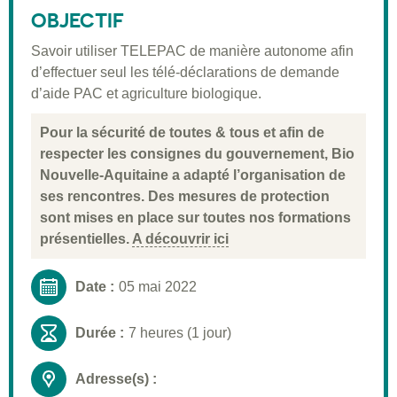
Public visé
OBJECTIF
Pré-requis
Savoir utiliser TELEPAC de manière autonome afin
d’effectuer seul les télé-déclarations de demande
Validation
d’aide PAC et agriculture biologique.
Moyens pédagogiques
Pour la sécurité de toutes & tous et afin de
Informations pratiques
respecter les consignes du gouvernement, Bio
Nouvelle-Aquitaine a adapté l’organisation de
ses rencontres. Des mesures de protection
sont mises en place sur toutes nos formations
présentielles.
A découvrir ici
Date :
05 mai 2022
Durée :
7 heures (1 jour)
Adresse(s) :