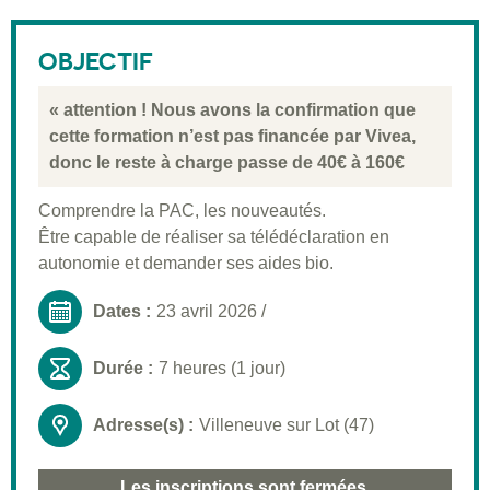
Description
Public visé
OBJECTIF
Pré-requis
« attention ! Nous avons la confirmation que
Validation
cette formation n’est pas financée par Vivea,
donc le reste à charge passe de 40€ à 160€
Moyens pédagogiques
Comprendre la PAC, les nouveautés.
Informations pratiques
Être capable de réaliser sa télédéclaration en
autonomie et demander ses aides bio.
Dates :
23 avril 2026
/
Durée :
7 heures (1 jour)
Adresse(s) :
Villeneuve sur Lot (47)
Les inscriptions sont fermées.