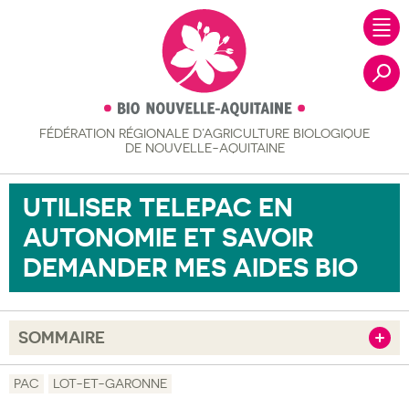
FÉDÉRATION RÉGIONALE
D’AGRICULTURE BIOLOGIQUE
Recher
DE NOUVELLE-AQUITAINE
UTILISER TELEPAC EN
AUTONOMIE ET SAVOIR
DEMANDER MES AIDES BIO
SOMMAIRE
Afficher
Objectif
PAC
LOT-ET-GARONNE