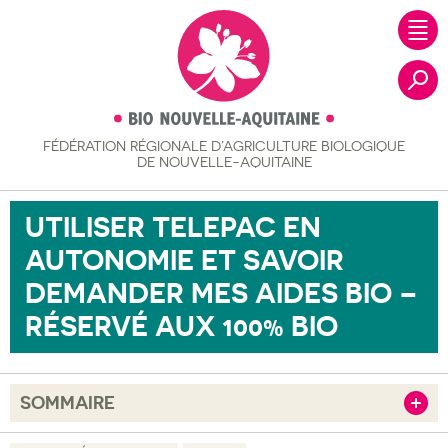
FÉDÉRATION RÉGIONALE
D’AGRICULTURE BIOLOGIQUE
Recher
DE NOUVELLE-AQUITAINE
UTILISER TELEPAC EN
AUTONOMIE ET SAVOIR
DEMANDER MES AIDES BIO –
RÉSERVÉ AUX 100% BIO
SOMMAIRE
Afficher
Objectif