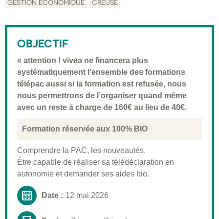
GESTION ÉCONOMIQUE
CREUSE
Description
Public visé
OBJECTIF
Pré-requis
« attention ! vivea ne financera plus
systématiquement l’ensemble des formations
Validation
télépac aussi si la formation est refusée, nous
Moyens pédagogiques
nous permettrons de l’organiser quand même
avec un reste à charge de 160€ au lieu de 40€.
Informations pratiques
Formation réservée aux 100% BIO
Comprendre la PAC, les nouveautés.
Être capable de réaliser sa télédéclaration en
autonomie et demander ses aides bio.
Date :
12 mai 2026