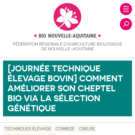
FÉDÉRATION RÉGIONALE
D’AGRICULTURE BIOLOGIQUE
Recher
DE NOUVELLE-AQUITAINE
[JOURNÉE TECHNIQUE
ÉLEVAGE BOVIN] COMMENT
AMÉLIORER SON CHEPTEL
BIO VIA LA SÉLECTION
GÉNÉTIQUE
TECHNIQUES ÉLEVAGE
CORRÈZE
CREUSE