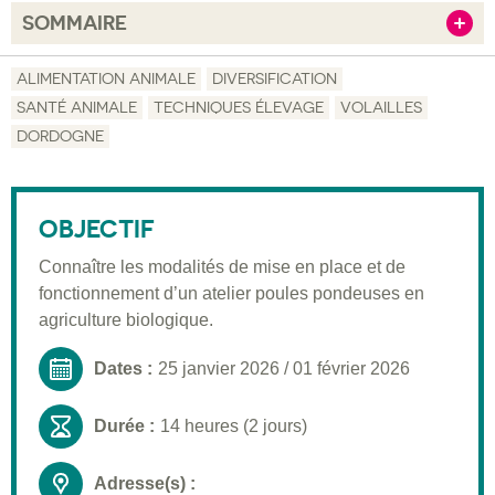
SOMMAIRE
Afficher
Objectif
ALIMENTATION ANIMALE
DIVERSIFICATION
SANTÉ ANIMALE
TECHNIQUES ÉLEVAGE
VOLAILLES
Description
DORDOGNE
Public visé
Moyens pédagogiques
OBJECTIF
Informations pratiques
Connaître les modalités de mise en place et de
Inscription
fonctionnement d’un atelier poules pondeuses en
agriculture biologique.
Dates :
25 janvier 2026
/
01 février 2026
Durée :
14 heures (2 jours)
Adresse(s) :