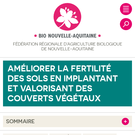
FÉDÉRATION RÉGIONALE
D’AGRICULTURE BIOLOGIQUE
Recher
DE NOUVELLE-AQUITAINE
AMÉLIORER LA FERTILITÉ
DES SOLS EN IMPLANTANT
ET VALORISANT DES
COUVERTS VÉGÉTAUX
SOMMAIRE
Afficher
Objectif