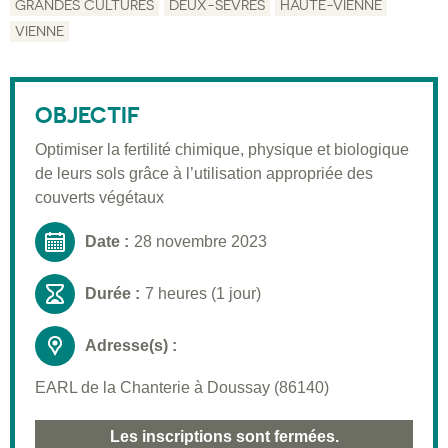
GRANDES CULTURES
DEUX-SÈVRES
HAUTE-VIENNE
VIENNE
Description
Public visé
OBJECTIF
Pré-requis
Optimiser la fertilité chimique, physique et biologique
Validation
de leurs sols grâce à l’utilisation appropriée des
Moyens pédagogiques
couverts végétaux
Informations pratiques
Date :
28 novembre 2023
Durée :
7 heures (1 jour)
Adresse(s) :
EARL de la Chanterie à Doussay (86140)
Les inscriptions sont fermées.