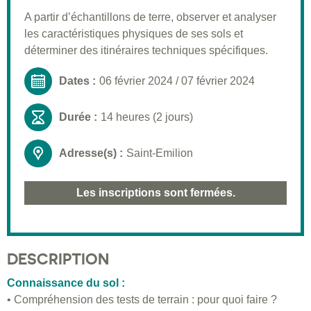
Pré-requis
A partir d’échantillons de terre, observer et analyser
les caractéristiques physiques de ses sols et
Validation
déterminer des itinéraires techniques spécifiques.
Moyens pédagogiques
Dates :
06 février 2024
/
07 février 2024
Informations pratiques
Durée :
14 heures (2 jours)
Adresse(s) :
Saint-Emilion
Les inscriptions sont fermées.
DESCRIPTION
Connaissance du sol :
• Compréhension des tests de terrain : pour quoi faire ?