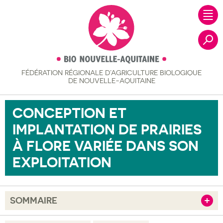
FÉDÉRATION RÉGIONALE
D’AGRICULTURE BIOLOGIQUE
Recher
DE NOUVELLE-AQUITAINE
CONCEPTION ET
IMPLANTATION DE PRAIRIES
À FLORE VARIÉE DANS SON
EXPLOITATION
SOMMAIRE
Afficher
Objectif