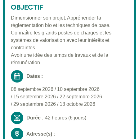
Public visé
OBJECTIF
Pré-requis
Dimensionner son projet. Appréhender la
réglementation bio et les techniques de base.
Validation
Connaître les grands postes de charges et les
Moyens pédagogiques
systèmes de valorisation avec leur intérêts et
contraintes.
Informations pratiques
Avoir une idée des temps de travaux et de la
rémunération
Dates :
08 septembre 2026
/
10 septembre 2026
/
15 septembre 2026
/
22 septembre 2026
/
29 septembre 2026
/
13 octobre 2026
Durée :
42 heures (6 jours)
Adresse(s) :