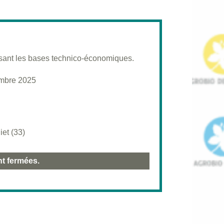
risant les bases technico-économiques.
mbre 2025
iet (33)
nt fermées.