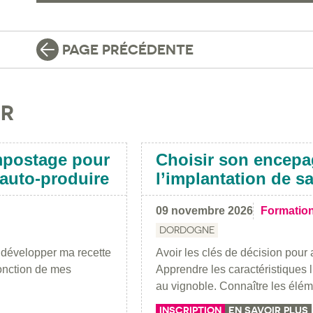
PAGE PRÉCÉDENTE
IR
mpostage pour
Choisir son encepa
s auto-produire
l’implantation de s
09 novembre 2026
Formatio
DORDOGNE
r développer ma recette
Avoir les clés de décision pour 
onction de mes
Apprendre les caractéristiques l
au vignoble. Connaître les él
INSCRIPTION
EN SAVOIR PLUS