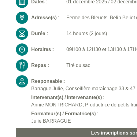
Dates :
01 décembre 2025
/
02 décembr
Adresse(s) :
Ferme des Bleuets, Belin Beliet 
Durée :
14 heures (2 jours)
Horaires :
09H00 à 12H30 et 13H30 à 17H00
Repas :
Tiré du sac
Responsable :
Barrague Julie, Conseillère maraîchage 33 & 47
Intervenant(s) / Intervenante(s) :
Annie MONTRICHARD, Productrice de petits fruit
Formateur(s) / Formatrice(s) :
Julie BARRAGUE
Les inscriptions so