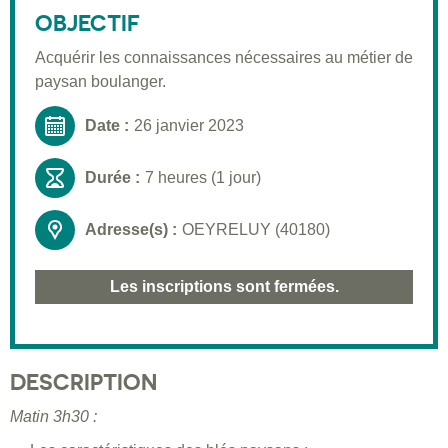
Public visé
OBJECTIF
Pré-requis
Acquérir les connaissances nécessaires au métier de
paysan boulanger.
Validation
Moyens pédagogiques
Date :
26 janvier 2023
Informations pratiques
Durée :
7 heures (1 jour)
Adresse(s) :
OEYRELUY (40180)
Les inscriptions sont fermées.
DESCRIPTION
Matin 3h30 :