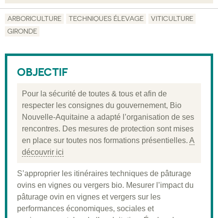
Objectif
ARBORICULTURE
TECHNIQUES ÉLEVAGE
VITICULTURE
GIRONDE
Description
Public visé
OBJECTIF
Pré-requis
Validation
Pour la sécurité de toutes & tous et afin de
respecter les consignes du gouvernement, Bio
Moyens pédagogiques
Nouvelle-Aquitaine a adapté l’organisation de ses
Informations pratiques
rencontres. Des mesures de protection sont mises
en place sur toutes nos formations présentielles.
A
découvrir ici
S’approprier les itinéraires techniques de pâturage
ovins en vignes ou vergers bio. Mesurer l’impact du
pâturage ovin en vignes et vergers sur les
performances économiques, sociales et