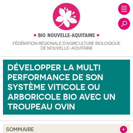
FÉDÉRATION RÉGIONALE
D’AGRICULTURE BIOLOGIQUE
Recher
DE NOUVELLE-AQUITAINE
DÉVELOPPER LA MULTI
PERFORMANCE DE SON
SYSTÈME VITICOLE OU
ARBORICOLE BIO AVEC UN
TROUPEAU OVIN
SOMMAIRE
Afficher