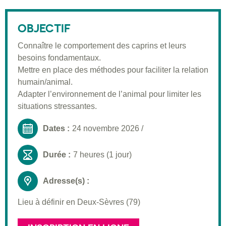
Description
Public visé
OBJECTIF
Pré-requis
Connaître le comportement des caprins et leurs
besoins fondamentaux.
Validation
Mettre en place des méthodes pour faciliter la relation
Moyens pédagogiques
humain/animal.
Adapter l’environnement de l’animal pour limiter les
Informations pratiques
situations stressantes.
Dates :
24 novembre 2026
/
Durée :
7 heures (1 jour)
Adresse(s) :
Lieu à définir en Deux-Sèvres (79)