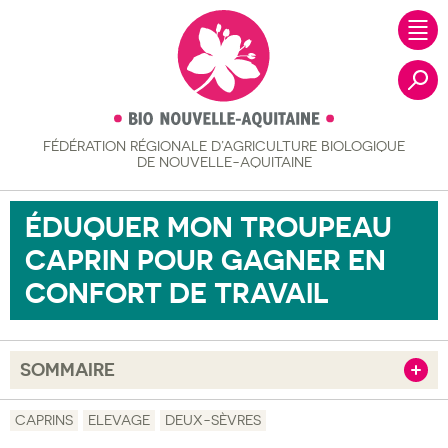
FÉDÉRATION RÉGIONALE
D’AGRICULTURE BIOLOGIQUE
Recher
DE NOUVELLE-AQUITAINE
ÉDUQUER MON TROUPEAU
CAPRIN POUR GAGNER EN
CONFORT DE TRAVAIL
SOMMAIRE
Afficher
Objectif
CAPRINS
ELEVAGE
DEUX-SÈVRES