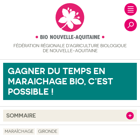
FÉDÉRATION RÉGIONALE
D’AGRICULTURE BIOLOGIQUE
Recher
DE NOUVELLE-AQUITAINE
GAGNER DU TEMPS EN
MARAICHAGE BIO, C’EST
POSSIBLE !
SOMMAIRE
Afficher
Objectif
MARAÎCHAGE
GIRONDE