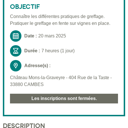
Public visé
OBJECTIF
Pré-requis
Connaître les différentes pratiques de greffage.
Pratiquer le greffage en fente sur vignes en place.
Validation
Moyens pédagogiques
Date :
20 mars 2025
Informations pratiques
Durée :
7 heures (1 jour)
Adresse(s) :
Château Mons-la-Graveyre - 404 Rue de la Taste -
33880 CAMBES
Les inscriptions sont fermées.
DESCRIPTION