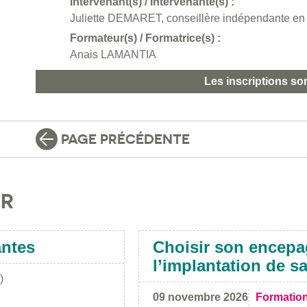
Intervenant(s) / Intervenante(s) :
Juliette DEMARET, conseillère indépendante en a
Formateur(s) / Formatrice(s) :
Anais LAMANTIA
Les inscriptions so
PAGE PRÉCÉDENTE
IR
antes
Choisir son encepa
l’implantation de s
)
09 novembre 2026
Formatio