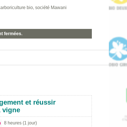
rboriculture bio, société Mawani
nt fermées.
gement et réussir
a vigne
n
8 heures (1 jour)