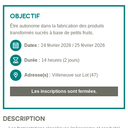
Description
Public visé
OBJECTIF
Pré-requis
Être autonome dans la fabrication des produits
transformés sucrés à base de petits fruits.
Validation
Moyens pédagogiques
Dates :
24 février 2026
/
25 février 2026
Informations pratiques
Durée :
14 heures (2 jours)
Adresse(s) :
Villeneuve sur Lot (47)
Les inscriptions sont fermées.
DESCRIPTION