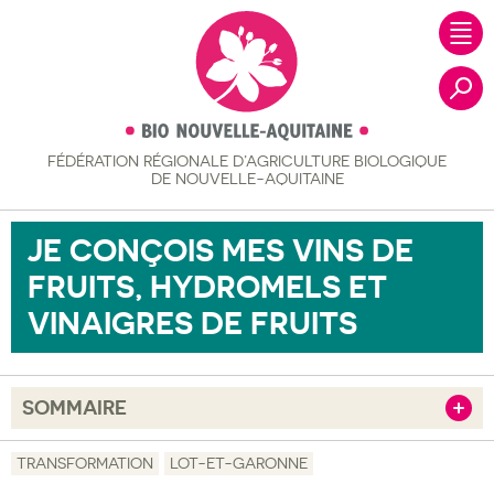
FÉDÉRATION RÉGIONALE
D’AGRICULTURE BIOLOGIQUE
Recher
DE NOUVELLE-AQUITAINE
JE CONÇOIS MES VINS DE
FRUITS, HYDROMELS ET
VINAIGRES DE FRUITS
SOMMAIRE
Afficher
Objectif
TRANSFORMATION
LOT-ET-GARONNE