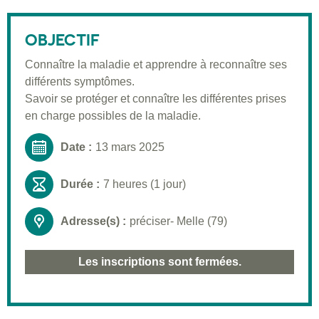
Description
Public visé
OBJECTIF
Pré-requis
Connaître la maladie et apprendre à reconnaître ses
différents symptômes.
Validation
Savoir se protéger et connaître les différentes prises
Moyens pédagogiques
en charge possibles de la maladie.
Informations pratiques
Date :
13 mars 2025
Durée :
7 heures (1 jour)
Adresse(s) :
préciser- Melle (79)
Les inscriptions sont fermées.