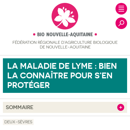
FÉDÉRATION RÉGIONALE
D’AGRICULTURE BIOLOGIQUE
Recher
DE NOUVELLE-AQUITAINE
LA MALADIE DE LYME : BIEN
LA CONNAÎTRE POUR S’EN
PROTÉGER
SOMMAIRE
Afficher
Objectif
DEUX-SÈVRES