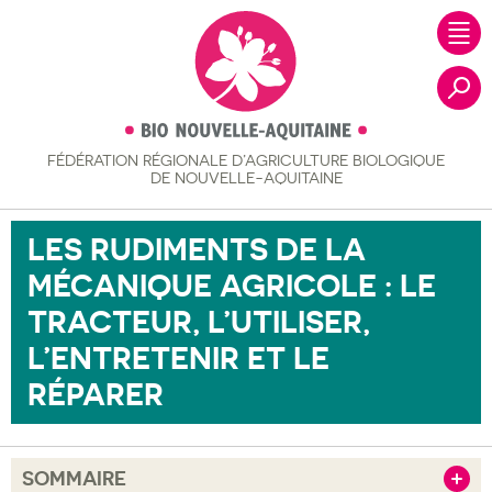
FÉDÉRATION RÉGIONALE
D’AGRICULTURE BIOLOGIQUE
Recher
DE NOUVELLE-AQUITAINE
LES RUDIMENTS DE LA
MÉCANIQUE AGRICOLE : LE
TRACTEUR, L’UTILISER,
L’ENTRETENIR ET LE
RÉPARER
SOMMAIRE
Afficher