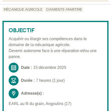
Objectif
MÉCANIQUE AGRICOLE
CHARENTE-MARITIME
Description
Public visé
OBJECTIF
Pré-requis
Acquérir ou élargir ses compétences dans le
domaine de la mécanique agricole.
Validation
Devenir autonome face à une réparation et/ou une
Moyens pédagogiques
panne.
Informations pratiques
Date :
15 décembre 2025
Durée :
7 heures (1 jour)
Adresse(s) :
EARL au fil du grain, Angoulins (17)