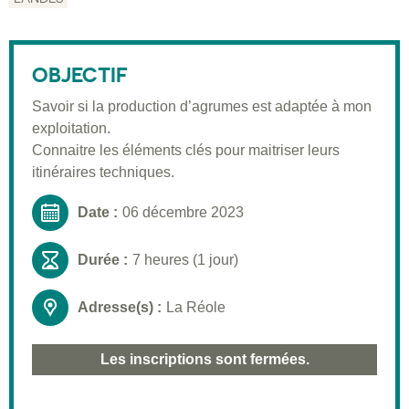
Description
Public visé
OBJECTIF
Pré-requis
Savoir si la production d’agrumes est adaptée à mon
Validation
exploitation.
Moyens pédagogiques
Connaitre les éléments clés pour maitriser leurs
itinéraires techniques.
Informations pratiques
Date :
06 décembre 2023
Durée :
7 heures (1 jour)
Adresse(s) :
La Réole
Les inscriptions sont fermées.