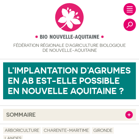
FÉDÉRATION RÉGIONALE
D’AGRICULTURE BIOLOGIQUE
Recher
DE NOUVELLE-AQUITAINE
L’IMPLANTATION D’AGRUMES
EN AB EST-ELLE POSSIBLE
EN NOUVELLE AQUITAINE ?
SOMMAIRE
Afficher
Objectif
ARBORICULTURE
CHARENTE-MARITIME
GIRONDE
LANDES