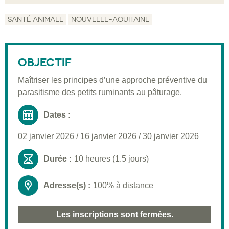
Objectif
SANTÉ ANIMALE
NOUVELLE-AQUITAINE
Description
Public visé
OBJECTIF
Pré-requis
Maîtriser les principes d’une approche préventive du
parasitisme des petits ruminants au pâturage.
Validation
Moyens pédagogiques
Dates :
Informations pratiques
02 janvier 2026
/
16 janvier 2026
/
30 janvier 2026
Durée :
10 heures (1.5 jours)
Adresse(s) :
100% à distance
Les inscriptions sont fermées.