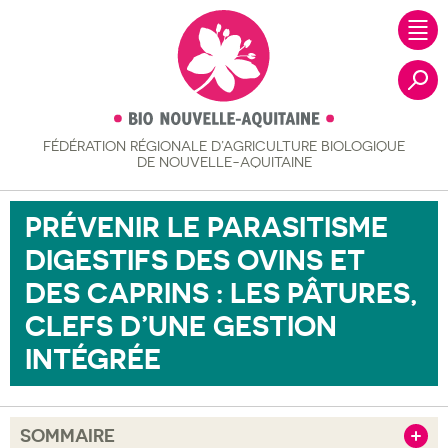
FÉDÉRATION RÉGIONALE
D’AGRICULTURE BIOLOGIQUE
Recher
DE NOUVELLE-AQUITAINE
PRÉVENIR LE PARASITISME
DIGESTIFS DES OVINS ET
DES CAPRINS : LES PÂTURES,
CLEFS D’UNE GESTION
INTÉGRÉE
SOMMAIRE
Afficher